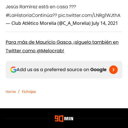
Jesús Ramírez está en casa ???
#LaHistoriaContinúa
??
pic.twitter.com/LNRg1WJthA
— Club Atlético Morelia (@C_A_Morelia)
July 14, 2021
Para más de Mauricio Gasca, ¡síguelo también en
Twitter como @Melocrab!
Add us as a preferred source on
Google
Home
/
Fichajes