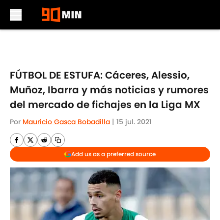
Skip to main content
FÚTBOL DE ESTUFA: Cáceres, Alessio,
Muñoz, Ibarra y más noticias y rumores
del mercado de fichajes en la Liga MX
Por
Mauricio Gasca Bobadilla
|
15 jul. 2021
Add us as a preferred source