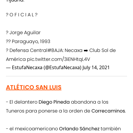
? O F I C I A L ?
? Jorge Aguilar
?? Paraguayo, 1993
? Defensa Central
#BAJA
: Necaxa ➡️ Club Sol de
América
pic.twitter.com/3iENHtqL4V
— EstufaNecaxa (@EstufaNecaxa)
July 14, 2021
ATLÉTICO SAN LUIS
- El delantero
Diego Pineda
abandona a los
Tuneros para ponerse a la orden de
Correcaminos
.
- el mexicoamericano
Orlando Sánchez
también