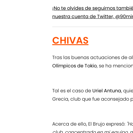
¡No te olvides de seguirnos tambi
nuestra cuenta de Twitter, @90mi
CHIVAS
Tras las buenas actuaciones de al
Olímpicos de Tokio
, se ha mencio
Tal es el caso de
Uriel Antuna
, qui
Grecia, club que fue aconsejado 
Acerca de ello, El Brujo expresó:
"H
club, concentrado en mi equipo, m