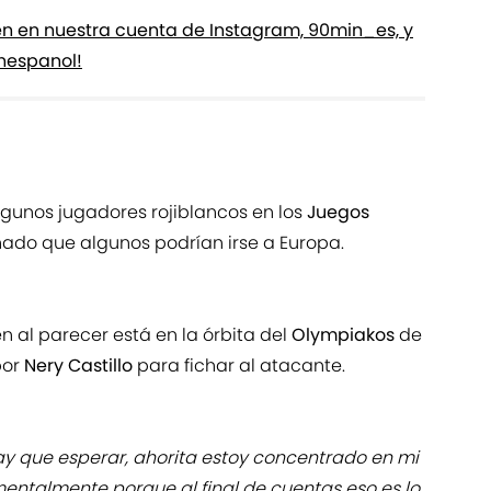
én en nuestra cuenta de Instagram, 90min_es, y
nespanol!
gunos jugadores rojiblancos en los
Juegos
nado que algunos podrían irse a Europa.
en al parecer está en la órbita del
Olympiakos
de
por
Nery Castillo
para fichar al atacante.
ay que esperar, ahorita estoy concentrado en mi
entalmente porque al final de cuentas eso es lo