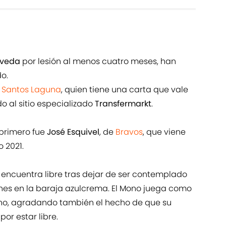
aveda
por lesión al menos cuatro meses, han
o.
e
Santos Laguna
, quien tiene una carta que vale
o al sitio especializado
Transfermarkt
.
 primero fue
José Esquivel
, de
Bravos
, que viene
o 2021.
e encuentra libre tras dejar de ser contemplado
iones en la baraja azulcrema. El Mono juega como
echo, agradando también el hecho de que su
or estar libre.