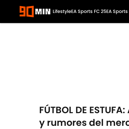
Lifestyle
EA Sports FC 25
EA Sports
Skip to main content
FÚTBOL DE ESTUFA: 
y rumores del merc