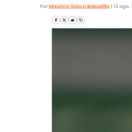
Por
Mauricio Gasca Bobadilla
|
13 ago. 