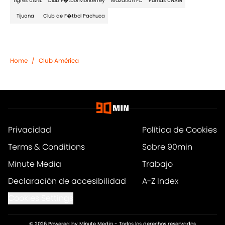
Tigres UANL
Club F�tbol Monterrey
Mazatlán FC
Pumas UNAM
Tijuana
Club de F�tbol Pachuca
Home
/
Club América
Privacidad
Política de Cookies
Terms & Conditions
Sobre 90min
Minute Media
Trabajo
Declaración de accesibilidad
A-Z Index
Cookies Settings
© 2026
Powered by Minute Media
-
Todos los derechos reservados