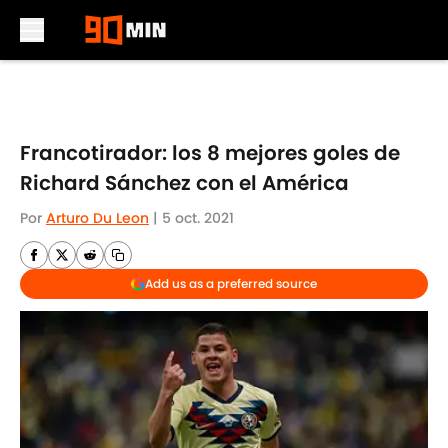
Skip to main content
Francotirador: los 8 mejores goles de
Richard Sánchez con el América
Por
Arturo Du Leon
|
5 oct. 2021
Add us as a preferred source