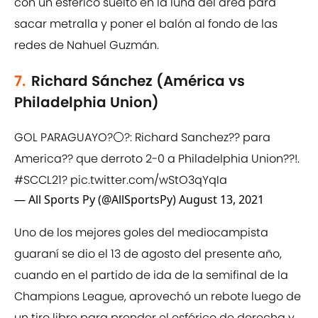
con un esférico suelto en la luna del área para
sacar metralla y poner el balón al fondo de las
redes de Nahuel Guzmán.
7.
Richard Sánchez (América vs
Philadelphia Union)
GOL PARAGUAYO?⚪?: Richard Sanchez?? para
America?? que derroto 2-0 a Philadelphia Union??!.
#SCCL21
?
pic.twitter.com/wStO3qYqIa
— All Sports Py (@AllSportsPy)
August 13, 2021
Uno de los mejores goles del mediocampista
guaraní se dio el 13 de agosto del presente año,
cuando en el partido de ida de la semifinal de la
Champions League, aprovechó un rebote luego de
un tiro libre para prender el esférico de derecha y