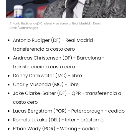
Antonio Rudiger dejó Chelsea y se sumó al Real Madrid. | Denis
Doyle/GettyImages
Antonio Rudiger (DF) - Real Madrid -
transferencia a costo cero
Andreas Christensen (DF) - Barcelona -
transferencia a costo cero
Danny Drinkwater (MC) - lib
re
Charly Musonda (MC) - lib
re
Jake Clarke-Salter (DF) - QPR - transferencia a
costo cero
Lucas Bergstrom (POR) - Peterborough - cedido
Romelu Lukaku (DEL) - Inter - préstamo
Ethan Wady (POR) - Woking - cedido