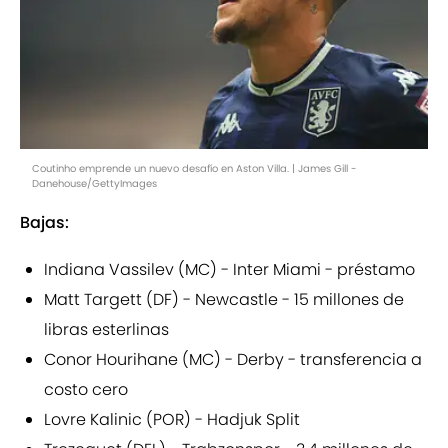
Coutinho emprende un nuevo desafío en Aston Villa. | James Gill -
Danehouse/GettyImages
Bajas:
Indiana Vassilev (MC) - Inter Miami - préstamo
Matt Targett (DF) - Newcastle - 15 millones de
libras esterlinas
Conor Hourihane (MC) - Derby - transferencia a
costo cero
Lovre Kalinic (POR) - Hadjuk Split