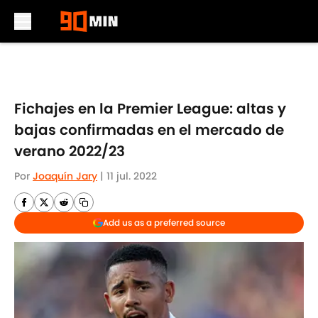
Skip to main content
Fichajes en la Premier League: altas y
bajas confirmadas en el mercado de
verano 2022/23
Por
Joaquín Jary
|
11 jul. 2022
Add us as a preferred source