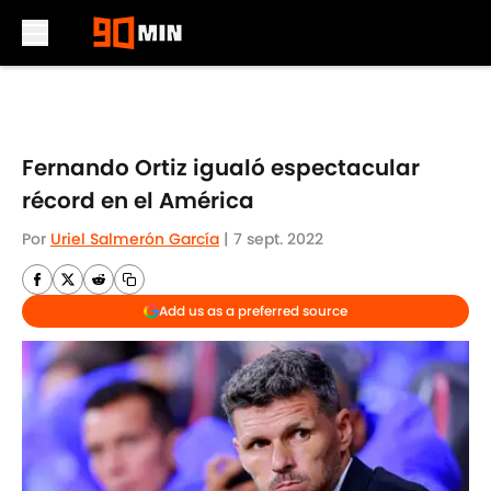
Skip to main content
Fernando Ortiz igualó espectacular
récord en el América
Por
Uriel Salmerón García
|
7 sept. 2022
Add us as a preferred source