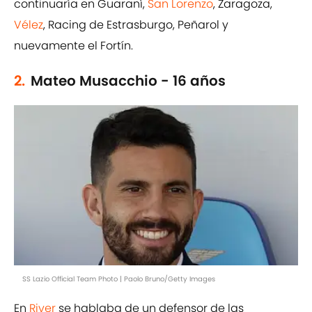
continuaría en Guaraní,
San Lorenzo
, Zaragoza,
Vélez
, Racing de Estrasburgo, Peñarol y
nuevamente el Fortín.
2.
Mateo Musacchio - 16 años
SS Lazio Official Team Photo | Paolo Bruno/Getty Images
En
River
se hablaba de un defensor de las