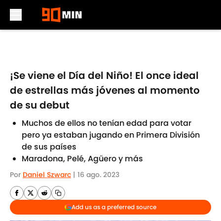
Skip to main content
¡Se viene el Día del Niño! El once ideal
de estrellas más jóvenes al momento
de su debut
Muchos de ellos no tenían edad para votar
pero ya estaban jugando en Primera División
de sus países
Maradona, Pelé, Agüero y más
Por
Daniel Szwarc
|
16 ago. 2023
Add us as a preferred source