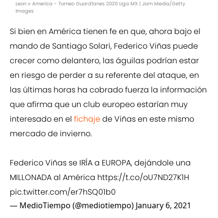
Leon v America - Torneo Guard1anes 2020 Liga MX | Jam Media/Getty
Images
Si bien en América tienen fe en que, ahora bajo el
mando de Santiago Solari, Federico Viñas puede
crecer como delantero, las águilas podrían estar
en riesgo de perder a su referente del ataque, en
las últimas horas ha cobrado fuerza la información
que afirma que un club europeo estarían muy
interesado en el
fichaje
de Viñas en este mismo
mercado de invierno.
Federico Viñas se IRÍA a EUROPA, dejándole una
MILLONADA al América
https://t.co/oU7ND27K1H
pic.twitter.com/er7hSQ01b0
— MedioTiempo (@mediotiempo)
January 6, 2021