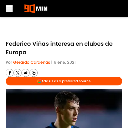
Skip to main content
Federico Viñas interesa en clubes de
Europa
Por
Gerardo Cardenas
|
6 ene. 2021
Add us as a preferred source