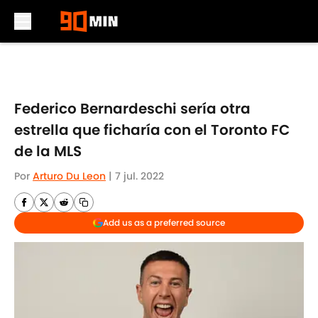
Skip to main content
Federico Bernardeschi sería otra
estrella que ficharía con el Toronto FC
de la MLS
Por
Arturo Du Leon
|
7 jul. 2022
Add us as a preferred source