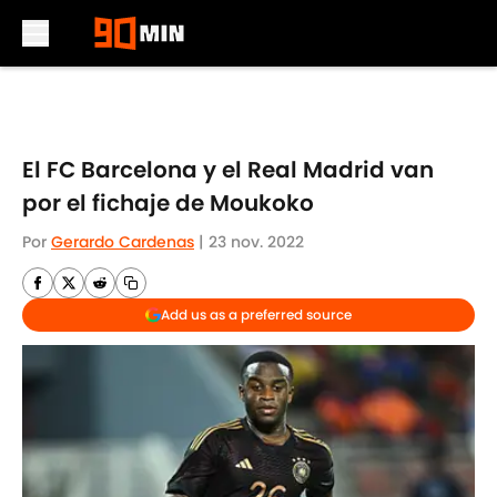
Skip to main content
El FC Barcelona y el Real Madrid van
por el fichaje de Moukoko
Por
Gerardo Cardenas
|
23 nov. 2022
Add us as a preferred source