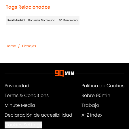
Tags Relacionados
Real Madrid
Borussia Dortmund
FC Barcelona
Home
/
Fichajes
Privacidad
Política de Cookies
Terms & Conditions
Sobre 90min
Minute Media
Trabajo
Declaración de accesibilidad
A-Z Index
Cookies Settings