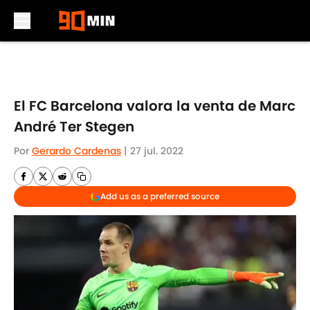
Skip to main content
El FC Barcelona valora la venta de Marc
André Ter Stegen
Por
Gerardo Cardenas
|
27 jul. 2022
Add us as a preferred source