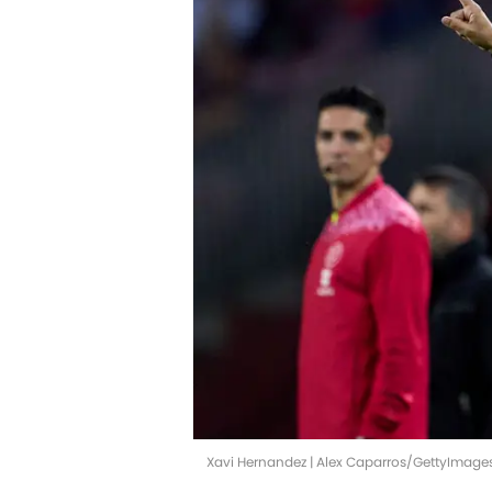
Xavi Hernandez | Alex Caparros/GettyImage