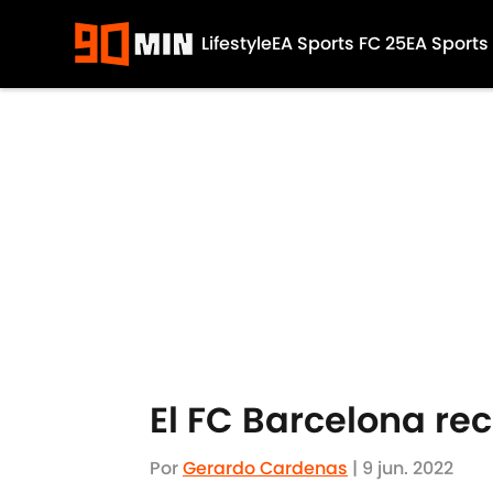
Lifestyle
EA Sports FC 25
EA Sports
Skip to main content
El FC Barcelona rec
Por
Gerardo Cardenas
|
9 jun. 2022