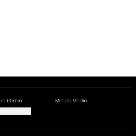
re 90min
Minute Media
kies Settings