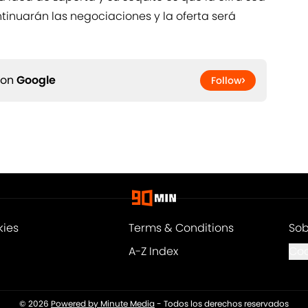
ntinuarán las negociaciones y la oferta será
 on
Google
Follow
kies
Terms & Conditions
Sob
A-Z Index
Coo
© 2026
Powered by Minute Media
-
Todos los derechos reservados