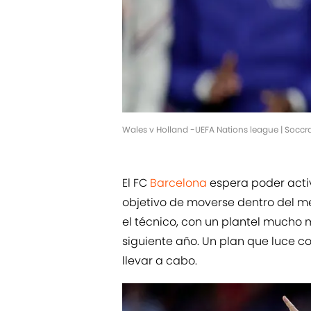
Wales v Holland -UEFA Nations league | Socc
El FC
Barcelona
espera poder activ
objetivo de moverse dentro del m
el técnico, con un plantel mucho m
siguiente año. Un plan que luce c
llevar a cabo.