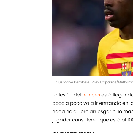
Ousmane Dembele | Alex Caparros/GettyIm
La lesión del
francés
está llegando 
poco a poco va a ir entrando en l
nada no quiere arriesgar ni lo más
jugador consideren que está al 100