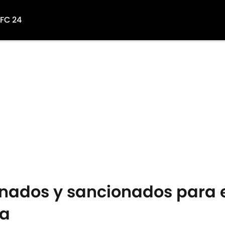
 FC 24
onados y sancionados para 
ga