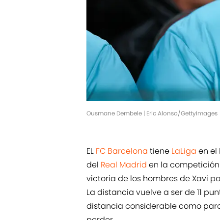
Ousmane Dembele | Eric Alonso/GettyImages
EL
FC Barcelona
tiene
LaLiga
en el
del
Real Madrid
en la competición
victoria de los hombres de Xavi po
La distancia vuelve a ser de 11 pu
distancia considerable como para
perder.