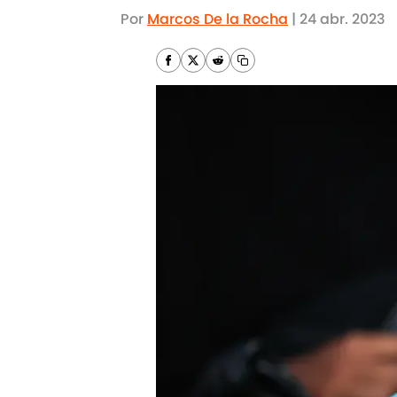
Por
Marcos De la Rocha
|
24 abr. 2023