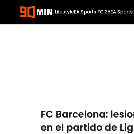
Lifestyle
EA Sports FC 25
EA Sports
Skip to main content
FC Barcelona: lesi
en el partido de Li