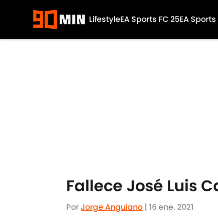
Lifestyle
EA Sports FC 25
EA Sports
Skip to main content
Fallece José Luis C
Por
Jorge Anguiano
|
16 ene. 2021