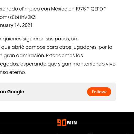
ccionado olímpico con México en 1976 ? QEPD ?
r.com/z8bHhV2KZH
anuary 14, 2021
 quienes siguieron sus pasos, un
que abrió campos para otros jugadores, por lo
on gran admiración. Extendemos las
allegados, esperando que sigan manteniendo vivo
nso eterno.
 on
Google
Follow