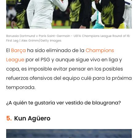
Borussia Dortmund v Paris Saint-Germain - UEFA Champions League Round of 16:
First Leg | Alex Grimm/Getty Images
El
Barça
ha sido eliminado de la
Champions
League
por el PSG y aunque sigue vivo en liga y
copa, es imposible evitar pensar en los posibles
refuerzos ofensivos del equipo culé para la próxima
temporada.
¿A quién te gustaría ver vestido de blaugrana?
5.
Kun Agüero