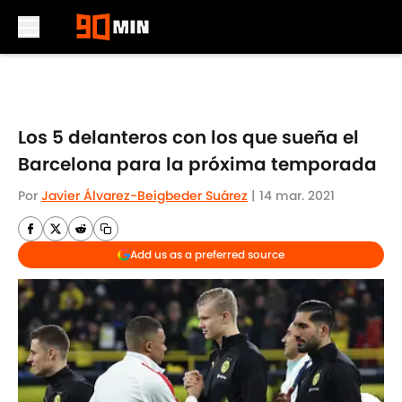
Skip to main content
Los 5 delanteros con los que sueña el
Barcelona para la próxima temporada
Por
Javier Álvarez-Beigbeder Suárez
|
14 mar. 2021
Add us as a preferred source