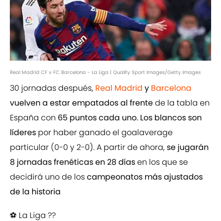
Real Madrid CF v FC Barcelona - La Liga | Quality Sport Images/Getty Images
30 jornadas después,
Real Madrid
y
Barcelona
vuelven a estar empatados al frente
de la tabla en
España con
65 puntos cada uno. Los blancos son
líderes
por haber ganado el goalaverage
particular (0-0 y 2-0). A partir de ahora,
se jugarán
8 jornadas frenéticas en 28 días
en los que se
decidirá uno de los
campeonatos más ajustados
de la historia
⚽️ La Liga ??