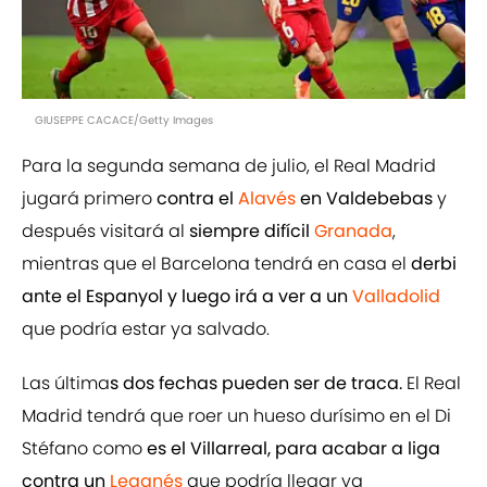
GIUSEPPE CACACE/Getty Images
Para la segunda semana de julio, el Real Madrid
jugará primero
contra el
Alavés
en Valdebebas
y
después visitará al
siempre difícil
Granada
,
mientras que el Barcelona tendrá en casa el
derbi
ante el Espanyol y luego irá a ver a un
Valladolid
que podría estar ya salvado.
Las última
s dos fechas pueden ser de traca.
El Real
Madrid tendrá que roer un hueso durísimo en el Di
Stéfano como
es el Villarreal, para acabar a liga
contra un
Leganés
que podría llegar ya