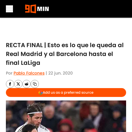
Skip to main content
RECTA FINAL | Esto es lo que le queda al
Real Madrid y al Barcelona hasta el
final LaLiga
Por
Pablo Falcones
|
22 jun. 2020
Add us as a preferred source