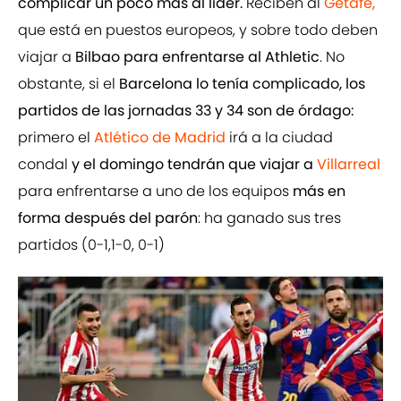
complicar un poco más al líder.
Reciben al
Getafe,
que está en puestos europeos, y sobre todo deben
viajar a
Bilbao para enfrentarse al Athletic
. No
obstante, si el
Barcelona lo tenía complicado, los
partidos de las jornadas 33 y 34 son de órdago:
primero el
Atlético de Madrid
irá a la ciudad
condal
y el domingo tendrán que viajar a
Villarreal
para enfrentarse a uno de los equipos
más en
forma después del parón
: ha ganado sus tres
partidos (0-1,1-0, 0-1)