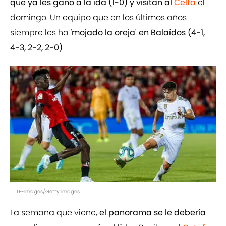
que ya les ganó a la ida (1-0) y visitan al
Celta
el
domingo. Un equipo que en los últimos años
siempre les ha '
mojado la oreja' en Balaídos (4-1,
4-3, 2-2, 2-0)
TF-Images/Getty Images
La semana que viene,
el panorama se le debería