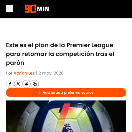
Skip to main content
Este es el plan de la Premier League
para retomar la competición tras el
parón
Por
Adrían Lez
|
2 may. 2020
Add us as a preferred source