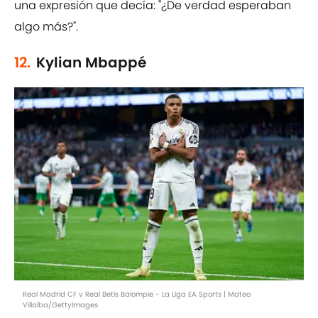
una expresión que decía: "¿De verdad esperaban
algo más?".
12.
Kylian Mbappé
Real Madrid CF v Real Betis Balompie - La Liga EA Sports | Mateo
Villalba/GettyImages