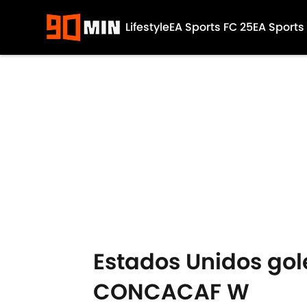
Lifestyle
EA Sports FC 25
EA Sports
Skip to main content
Estados Unidos gole
CONCACAF W