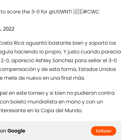
 to score the 3-0 for
@USWNT
! 🇺🇸
#CWC
5, 2022
Costa Rica aguantó bastante bien y soportó los
guía haciendo lo propio. Y justo cuando parecía
 2-0, apareció Ashley Sanchez para sellar el 3-0
e compensación y de esta forma, Estados Unidos
se mete de nuevo en una final más.
el en este torneo y si bien no pudieron contra
 con boleto mundialista en mano y con un
nteresante en la Copa del Mundo.
 on
Google
Follow