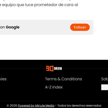
te equipo que luce prometedor de cara al
 on
Google
Follow
kies
Terms & Conditions
Sob
A-Z Index
Coo
© 2026
Powered by Minute Media
-
Todos los derechos reservados