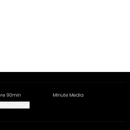
re 90min
Minute Media
kies Settings