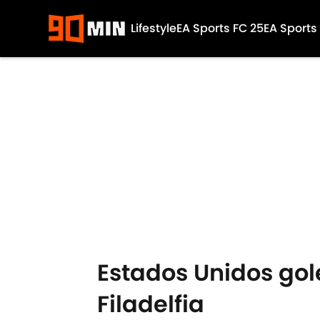
Lifestyle
EA Sports FC 25
EA Sports
Skip to main content
Estados Unidos gol
Filadelfia