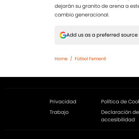
dejarán su granito de arena a es
cambio generacional.
Add us as a preferred source
Home
/
Fútbol Femenil
Privacidad
Política de Coo
Trabajo
Declaración de
accesibilidad