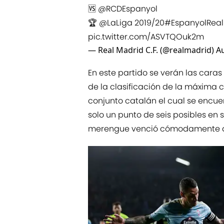
🆚
@RCDEspanyol
🏆
@LaLiga
2019/20
#EspanyolRea
pic.twitter.com/ASVTQOuk2m
— Real Madrid C.F. (@realmadrid)
Au
En este partido se verán las cara
de la clasificación de la máxima c
conjunto catalán el cual se encu
solo un punto de seis posibles en s
merengue venció cómodamente al 