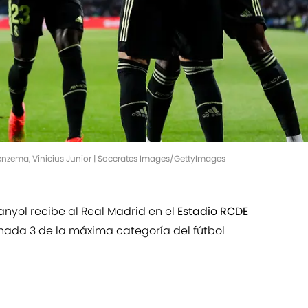
enzema, Vinicius Junior | Soccrates Images/GettyImages
anyol recibe al Real Madrid en el
Estadio RCDE
rnada 3 de la máxima categoría del fútbol