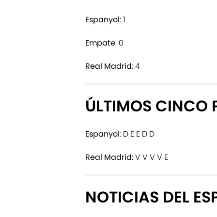
Espanyol
: 1
Empate
: 0
Real Madrid
: 4
ÚLTIMOS CINCO 
Espanyol
: D E E D D
Real Madrid:
V V V V E
NOTICIAS DEL E