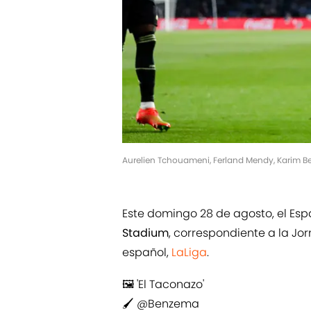
Aurelien Tchouameni, Ferland Mendy, Karim B
Este domingo 28 de agosto, el Esp
Stadium
, correspondiente a la Jo
español,
LaLiga
.
🖼️ 'El Taconazo'
🖌️
@Benzema