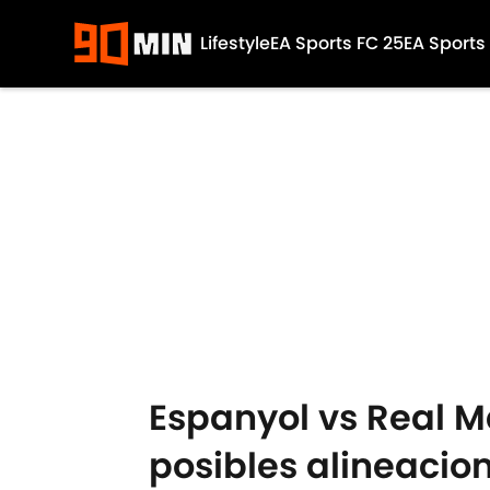
Lifestyle
EA Sports FC 25
EA Sports
Skip to main content
Espanyol vs Real Ma
posibles alineacio