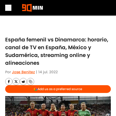
Skip to main content
España femenil vs Dinamarca: horario,
canal de TV en España, México y
Sudamérica, streaming online y
alineaciones
Por
Jose Benitez
|
14 jul. 2022
Add us as a preferred source