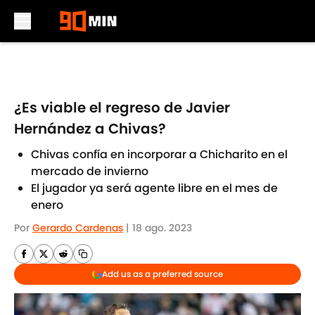
Skip to main content
¿Es viable el regreso de Javier
Hernández a Chivas?
Chivas confía en incorporar a Chicharito en el
mercado de invierno
El jugador ya será agente libre en el mes de
enero
Por
Gerardo Cardenas
|
18 ago. 2023
Add us as a preferred source