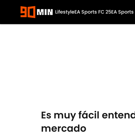
Lifestyle
EA Sports FC 25
EA Sports
Skip to main content
Es muy fácil entend
mercado