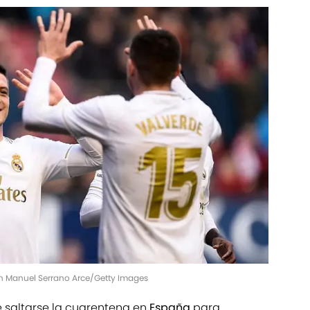
an Manuel Serrano Arce/Getty Images
saltarse la cuarentena en
España
para