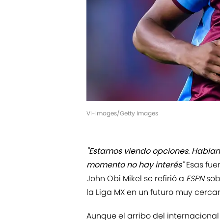
VI-Images/Getty Images
"Estamos viendo opciones. Habl
momento no hay interés"
Esas fue
John Obi Mikel
se refirió a
ESPN
sobr
la Liga MX en un futuro muy cerca
Aunque el arribo del internacional