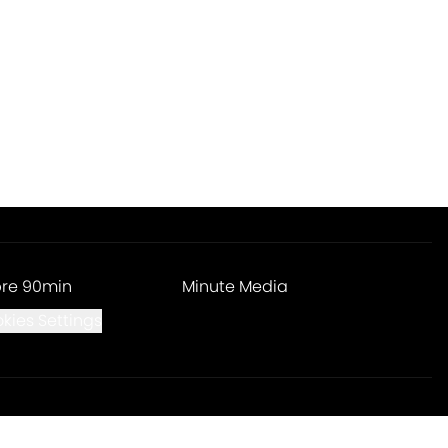
re 90min
Minute Media
kies Settings