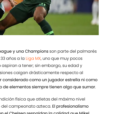
League y una Champions
son parte del palmarés
e 33 años a la
Liga MX
, uno que muy pocos
 aspiran a tener; sin embargo, su edad y
usiones caigan drásticamente respecto al
r considerado como un jugador estrella ni como
ipo de elementos siempre tienen algo que sumar
.
dición física que atletas del máximo nivel
o del campeonato azteca.
El profesionalismo
n el Chelsea respaldan la calidad que Mikel