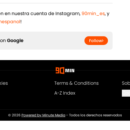
ién en nuestra cuenta de Instagram,
90min_es
, y
espanol
!
 on
Google
Follow
kies
Terms & Conditions
Sob
A-Z Index
Coo
© 2026
Powered by Minute Media
-
Todos los derechos reservados