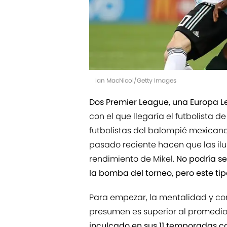
Ian MacNicol/Getty Images
Dos Premier League, una Europa 
con el que llegaría el futbolista d
futbolistas del balompié mexicano
pasado reciente hacen que las il
rendimiento de Mikel.
No podría se
la bomba del torneo, pero este t
Para empezar, la mentalidad y con
presumen es superior al promedi
inculcado en sus 11 temporadas co