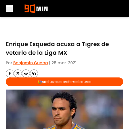
Skip to main content
Enrique Esqueda acusa a Tigres de
vetarlo de la Liga MX
Por
Benjamín Guerra
|
25 mar. 2021
Add us as a preferred source