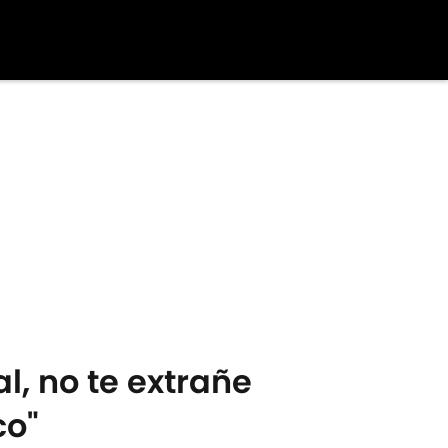
, no te extrañe
co"