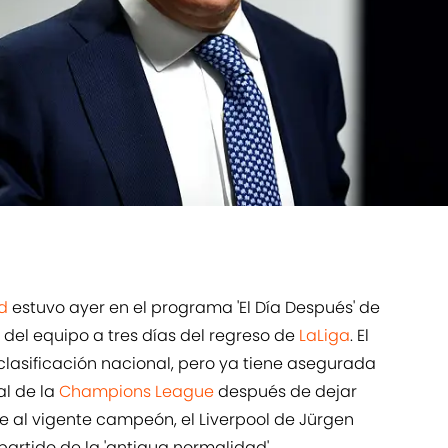
d
estuvo ayer en el programa 'El Día Después' de
 del equipo a tres días del regreso de
LaLiga
. El
 clasificación nacional, pero ya tiene asegurada
al de la
Champions League
después de dejar
al vigente campeón, el Liverpool de Jürgen
partido de la 'antigua normalidad'.