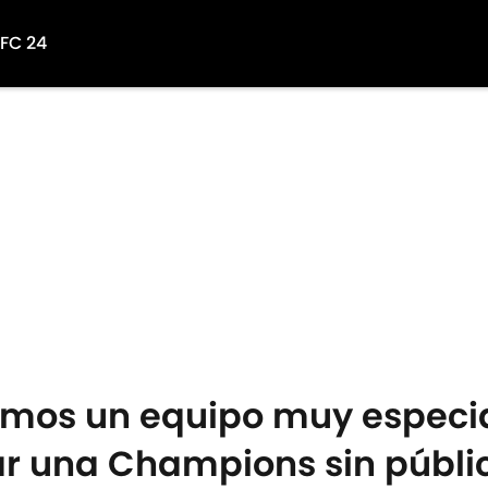
 FC 24
omos un equipo muy especial
r una Champions sin públi