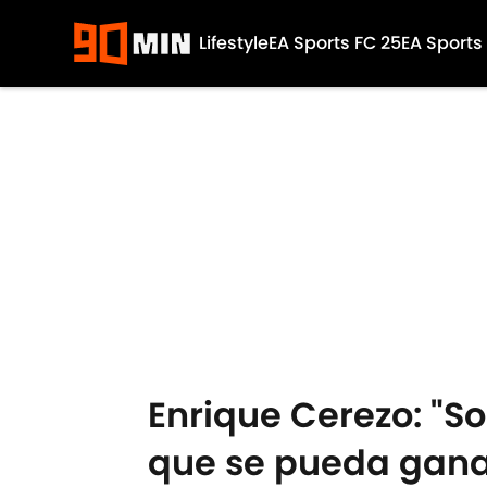
Lifestyle
EA Sports FC 25
EA Sports
Skip to main content
Enrique Cerezo: "S
que se pueda gana