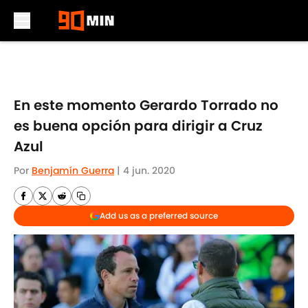
Skip to main content
En este momento Gerardo Torrado no
es buena opción para dirigir a Cruz
Azul
Por
Benjamín Guerra
|
4 jun. 2020
Add us as a preferred source