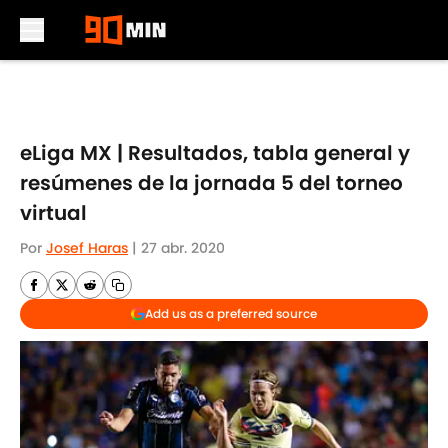
Skip to main content
eLiga MX | Resultados, tabla general y
resúmenes de la jornada 5 del torneo
virtual
Por
Josef Haras
|
27 abr. 2020
Add us as a preferred source