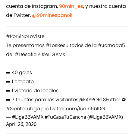
cuenta de Instagram,
90min_es
, y nuestra cuenta
de Twitter,
@90minespanol
!
#PorSiNoLoViste
Te presentamos
#LosResultados
de la
#Jornada5
del
#Desafío
?
#eLIGAMX
➡️ 40 goles
➡️ 1 empate
➡️ 1 victoria de locales
➡️ 7 triunfos para los visitantes
@EASPORTSFutbol
⚽
#SienteTuLiga
pic.twitter.com/lun1n6bl0G
— #LigaBBVAMX #TuCasaTuCancha (@LigaBBVAMX)
April 26, 2020