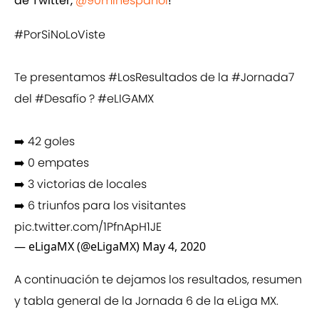
de Twitter,
@90minespanol
!
#PorSiNoLoViste
Te presentamos
#LosResultados
de la
#Jornada7
del
#Desafío
?
#eLIGAMX
➡️ 42 goles
➡️ 0 empates
➡️ 3 victorias de locales
➡️ 6 triunfos para los visitantes
pic.twitter.com/1PfnApH1JE
— eLigaMX (@eLigaMX)
May 4, 2020
A continuación te dejamos los resultados, resumen
y tabla general de la Jornada 6 de la eLiga MX.