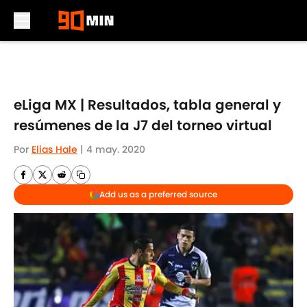
Skip to main content
eLiga MX | Resultados, tabla general y
resúmenes de la J7 del torneo virtual
Por
Elias Hale
|
4 may. 2020
Add us as a preferred source