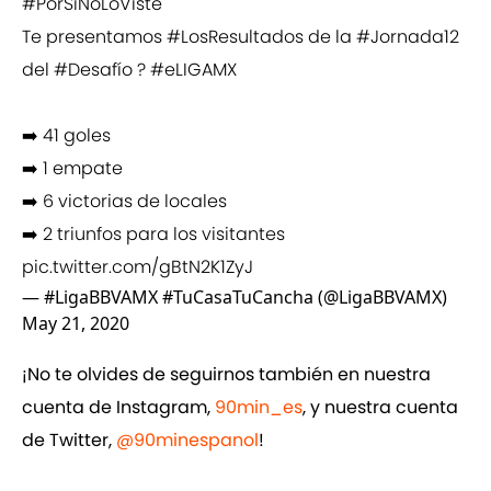
#PorSiNoLoViste
Te presentamos
#LosResultados
de la
#Jornada12
del
#Desafío
?
#eLIGAMX
➡️ 41 goles
➡️ 1 empate
➡️ 6 victorias de locales
➡️ 2 triunfos para los visitantes
pic.twitter.com/gBtN2K1ZyJ
— #LigaBBVAMX #TuCasaTuCancha (@LigaBBVAMX)
May 21, 2020
¡No te olvides de seguirnos también en nuestra
cuenta de Instagram,
90min_es
, y nuestra cuenta
de Twitter,
@90minespanol
!