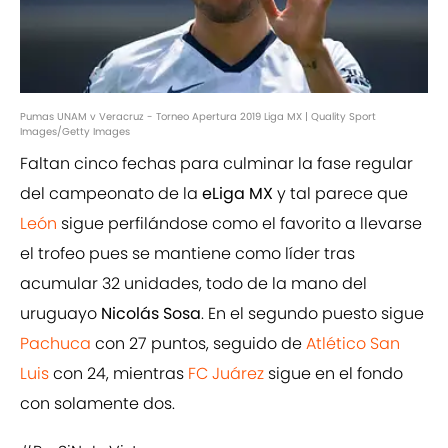
Pumas UNAM v Veracruz - Torneo Apertura 2019 Liga MX | Quality Sport
Images/Getty Images
Faltan cinco fechas para culminar la fase regular
del campeonato de la
eLiga MX
y tal parece que
León
sigue perfilándose como el favorito a llevarse
el trofeo pues se mantiene como líder tras
acumular 32 unidades, todo de la mano del
uruguayo
Nicolás Sosa
. En el segundo puesto sigue
Pachuca
con 27 puntos, seguido de
Atlético San
Luis
con 24, mientras
FC Juárez
sigue en el fondo
con solamente dos.