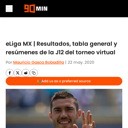
Skip to main content
eLiga MX | Resultados, tabla general y
resúmenes de la J12 del torneo virtual
Por
Mauricio Gasca Bobadilla
|
22 may. 2020
Add us as a preferred source