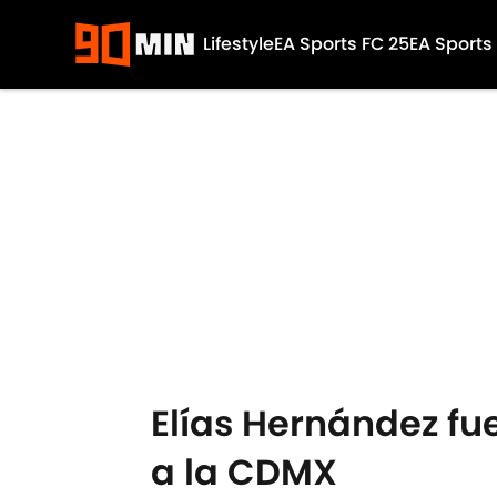
Lifestyle
EA Sports FC 25
EA Sports
Skip to main content
Elías Hernández fu
a la CDMX