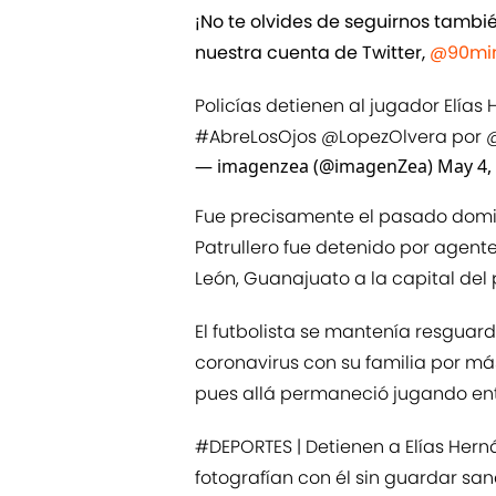
¡No te olvides de seguirnos tamb
nuestra cuenta de Twitter,
@90min
Policías detienen al jugador Elía
#AbreLosOjos
@LopezOlvera
por
— imagenzea (@imagenZea)
May 4,
Fue precisamente el pasado domin
Patrullero fue detenido por agente
León, Guanajuato a la capital del 
El futbolista se mantenía resguard
coronavirus con su familia por más
pues allá permaneció jugando entr
#DEPORTES
| Detienen a Elías Her
fotografían con él sin guardar san