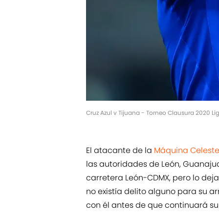
Cruz Azul v Tijuana - Torneo Clausura 2020 Li
El atacante de la
Máquina Celeste
las autoridades de León, Guanajua
carretera León-CDMX, pero lo dej
no existía delito alguno para su a
con él antes de que continuará s