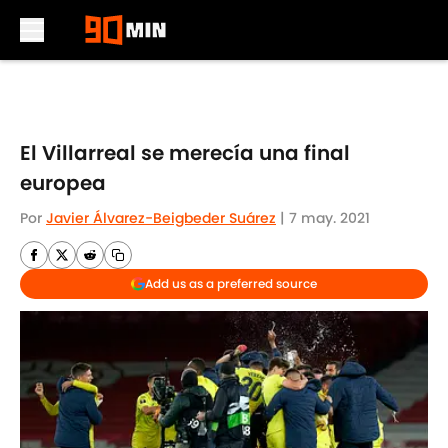
Skip to main content
El Villarreal se merecía una final
europea
Por
Javier Álvarez-Beigbeder Suárez
|
7 may. 2021
Add us as a preferred source