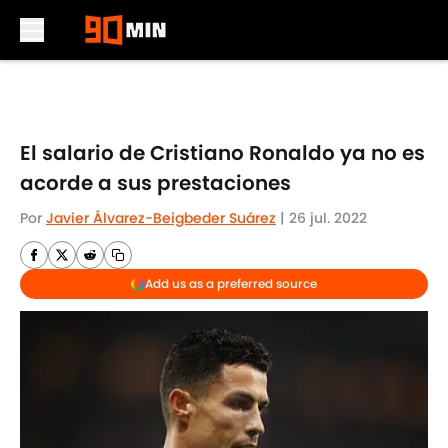
Skip to main content
El salario de Cristiano Ronaldo ya no es
acorde a sus prestaciones
Por
Javier Álvarez-Beigbeder Suárez
|
26 jul. 2022
Add us as a preferred source