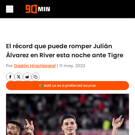
Skip to main content
El récord que puede romper Julián
Álvarez en River esta noche ante Tigre
Por
Gastón Hirschbrand
|
11 may. 2022
Add us as a preferred source