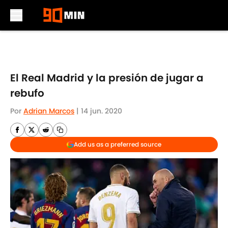
Skip to main content
El Real Madrid y la presión de jugar a
rebufo
Por
Adrian Marcos
|
14 jun. 2020
Add us as a preferred source