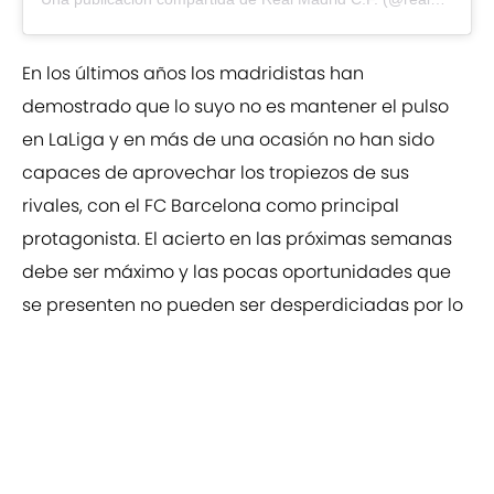
En los últimos años los madridistas han
demostrado que lo suyo no es mantener el pulso
en LaLiga y en más de una ocasión no han sido
capaces de aprovechar los tropiezos de sus
rivales, con el FC Barcelona como principal
protagonista. El acierto en las próximas semanas
debe ser máximo y las pocas oportunidades que
se presenten no pueden ser desperdiciadas por lo
que la concentración en cada partido debe ser
máxima, deben gestionar y jugar bien sus cartas
porque aquí el hecho de ir a rebufo no tiene ningún
beneficio extra.