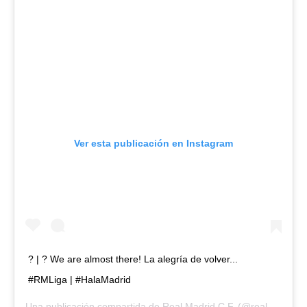
Ver esta publicación en Instagram
? | ? We are almost there! La alegría de volver...
#RMLiga | #HalaMadrid
Una publicación compartida de
Real Madrid C.F.
(@realmadrid) el