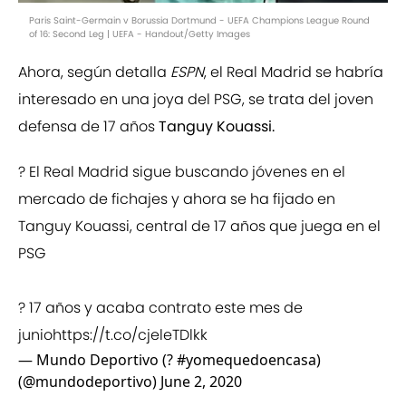
Paris Saint-Germain v Borussia Dortmund - UEFA Champions League Round
of 16: Second Leg | UEFA - Handout/Getty Images
Ahora, según detalla
ESPN
, el Real Madrid se habría
interesado en una joya del PSG, se trata del joven
defensa de 17 años
Tanguy Kouassi.
? El Real Madrid sigue buscando jóvenes en el
mercado de fichajes y ahora se ha fijado en
Tanguy Kouassi, central de 17 años que juega en el
PSG
? 17 años y acaba contrato este mes de
junio
https://t.co/cjeleTDlkk
— Mundo Deportivo (? #yomequedoencasa)
(@mundodeportivo)
June 2, 2020