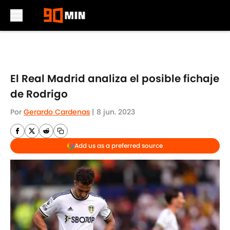
Skip to main content
El Real Madrid analiza el posible fichaje
de Rodrigo
Por
Gerardo Cardenas
|
8 jun. 2023
Add us as a preferred source