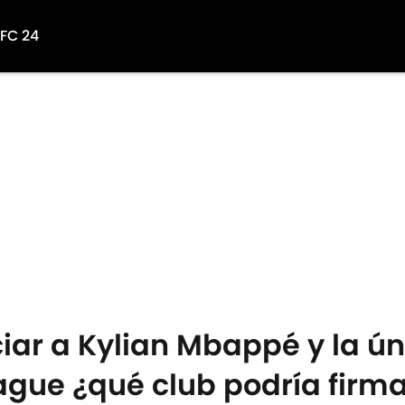
 FC 24
iar a Kylian Mbappé y la ún
eague ¿qué club podría firma