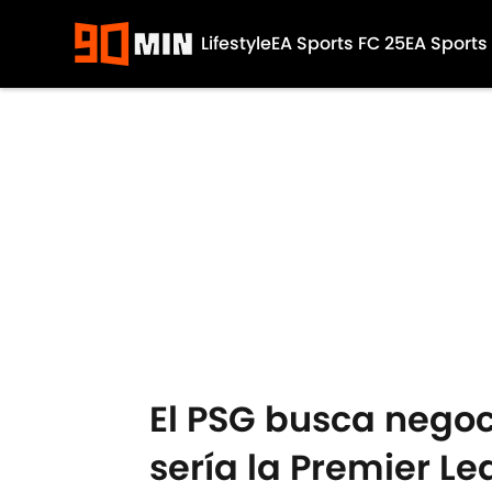
Lifestyle
EA Sports FC 25
EA Sports
Skip to main content
El PSG busca negoc
sería la Premier L