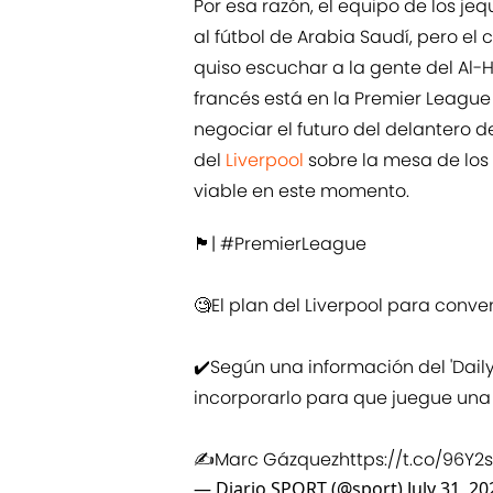
Por esa razón, el equipo de los je
al fútbol de Arabia Saudí, pero el
quiso escuchar a la gente del Al-H
francés está en la Premier League
negociar el futuro del delantero d
del
Liverpool
sobre la mesa de los 
viable en este momento.
🏴󠁧󠁢󠁥󠁮󠁧󠁿|
#PremierLeague
🧐El plan del Liverpool para con
✔️Según una información del 'Daily 
incorporarlo para que juegue u
✍️Marc Gázquez
https://t.co/96Y2s
— Diario SPORT (@sport)
July 31, 20