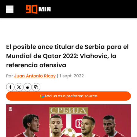
Skip to main content
El posible once titular de Serbia para el
Mundial de Qatar 2022: Vlahovic, la
referencia ofensiva
Por
Juan Antonio Ricoy
|
1 sept. 2022
Add us as a preferred source