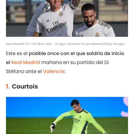
Real Madrid CF v SD Eibar SAD - La Liga | Gonzalo Arroyo Moreno/Getty Images
Este es el
posible once con el que saldría de inicio
el
Real Madrid
mañana en su partido del Di
Stéfano ante el
Valencia
:
1.
Courtois