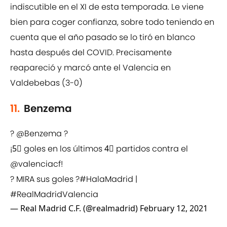
indiscutible en el XI de esta temporada. Le viene
bien para coger confianza, sobre todo teniendo en
cuenta que el año pasado se lo tiró en blanco
hasta después del COVID. Precisamente
reapareció y marcó ante el Valencia en
Valdebebas (3-0)
11.
Benzema
?
@Benzema
?
¡5⃣ goles en los últimos 4⃣ partidos contra el
@valenciacf
!
? MIRA sus goles ?
#HalaMadrid
|
#RealMadridValencia
— Real Madrid C.F. (@realmadrid)
February 12, 2021