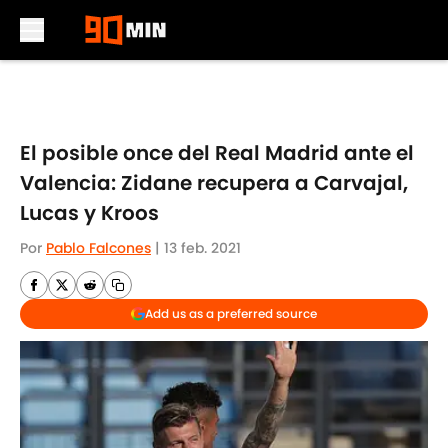
Skip to main content
El posible once del Real Madrid ante el
Valencia: Zidane recupera a Carvajal,
Lucas y Kroos
Por
Pablo Falcones
|
13 feb. 2021
Add us as a preferred source