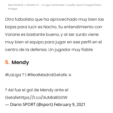
Real Madrid v Getafe CF - La Liga Santander | Quality Sport Images/Getty
Images
Otro futbolista que ha aprovechado muy bien las
bajas para lucir es Nacho. Su entendimiento con
Varane es bastante bueno, y al ser zurdo viene
muy bien al equipo para jugar en ese perfil en el
centro de la defensa. Un jugador muy fiable
5.
Mendy
#LaLiga
? |
#RealMadridGetafe
⚔
? Así fue el gol de Mendy ante el
Getafe
https://t.co/lAJMlaBG0W
— Diario SPORT (@sport)
February 9, 2021