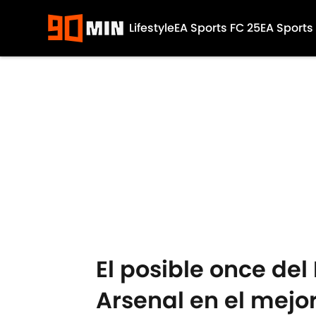
Lifestyle
EA Sports FC 25
EA Sports
Skip to main content
El posible once de
Arsenal en el mejor