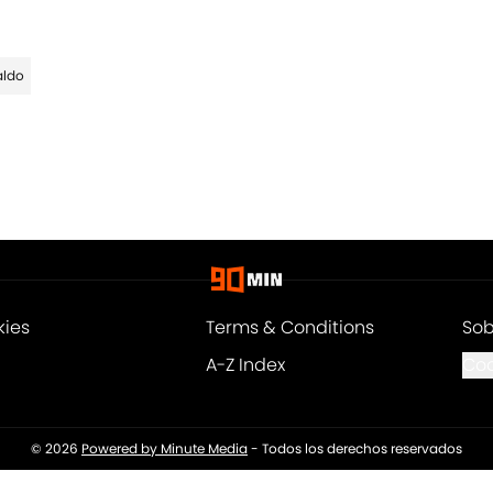
aldo
kies
Terms & Conditions
Sob
A-Z Index
Coo
© 2026
Powered by Minute Media
-
Todos los derechos reservados