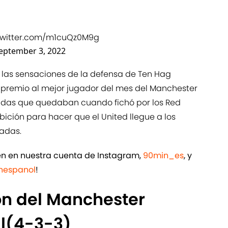
.twitter.com/m1cuQz0M9g
eptember 3, 2022
 las sensaciones de la defensa de Ten Hag
premio al mejor jugador del mes del Manchester
udas que quedaban cuando fichó por los Red
ibición para hacer que el United llegue a los
nadas.
ién en nuestra cuenta de Instagram,
90min_es
, y
espanol
!
ón del Manchester
al(4-3-3)