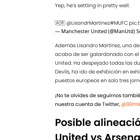
Yep, he’s settling in pretty well.
🇦🇷
@LisandrMartinez
#MUFC
pic
— Manchester United (@ManUtd)
S
Además Lisandro Martínez, una de
acaba de ser galardonado con el 
United. Ha despejado todas las d
Devils, ha ido de exhibición en exh
puestos europeos en solo tres jor
¡No te olvides de seguirnos tamb
nuestra cuenta de Twitter,
@90min
Posible alineaci
United vs Arsen