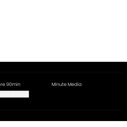
re 90min
Minute Media
kies Settings