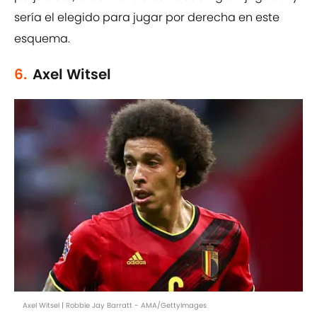
sería el elegido para jugar por derecha en este
esquema.
6.
Axel Witsel
Axel Witsel | Robbie Jay Barratt - AMA/GettyImages