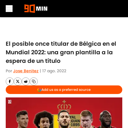
Skip to main content
El posible once titular de Bélgica en el
Mundial 2022: una gran plantilla a la
espera de un título
Por
Jose Benitez
|
17 ago. 2022
Add us as a preferred source