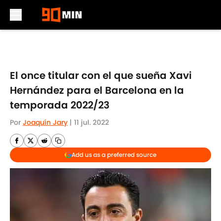
Skip to main content
El once titular con el que sueña Xavi
Hernández para el Barcelona en la
temporada 2022/23
Por
Joaquín Jary
|
11 jul. 2022
Add us as a preferred source