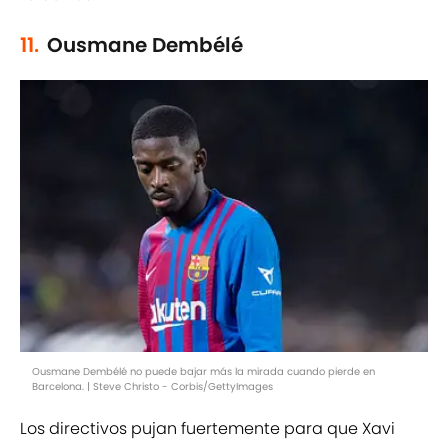
11.
Ousmane Dembélé
Ousmane Dembélé no puede bajar más la mirada cuando pierde en
Barcelona. | Steve Christo - Corbis/GettyImages
Los directivos pujan fuertemente para que Xavi