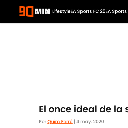
Lifestyle
EA Sports FC 25
EA Sports
Skip to main content
El once ideal de la
Por
Quim Ferré
|
4 may. 2020