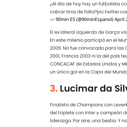
¿Al día de hoy hay un futbolista c
cobrar tiros de falta?
pic.twitter.
— 90min ES (@90minEspanol)
April 
El ex lateral izquierdo de Garça vis
En este milenio participó en el M
2006. No fue convocado para las 
2001, Francia 2003 ni la del país 
CONCACAF de Estados Unidos y Méx
un único gol en la Copa del Mundo,
3.
Lucimar da Sil
Finalista de Champions con Lever
del triplete con Inter y campeón de
liderazgo. Por aire, una bestia. 