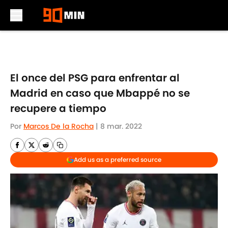
Skip to main content
El once del PSG para enfrentar al
Madrid en caso que Mbappé no se
recupere a tiempo
Por
Marcos De la Rocha
|
8 mar. 2022
Add us as a preferred source