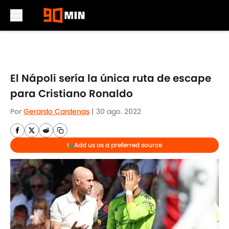
Skip to main content
El Nápoli sería la única ruta de escape
para Cristiano Ronaldo
Por
Gerardo Cardenas
|
30 ago. 2022
Add us as a preferred source