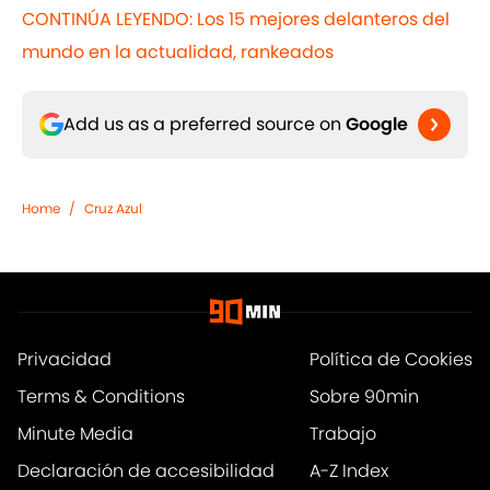
CONTINÚA LEYENDO: Los 15 mejores delanteros del
mundo en la actualidad, rankeados
Add us as a preferred source on
Google
Home
/
Cruz Azul
Privacidad
Política de Cookies
Terms & Conditions
Sobre 90min
Minute Media
Trabajo
Declaración de accesibilidad
A-Z Index