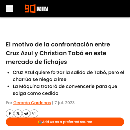
Skip to main content
El motivo de la confrontación entre
Cruz Azul y Christian Tabó en este
mercado de fichajes
Cruz Azul quiere forzar la salida de Tabó, pero el
charrúa se niega a irse
La Máquina tratará de convencerle para que
salga como cedido
Por
Gerardo Cardenas
|
7 jul. 2023
Add us as a preferred source