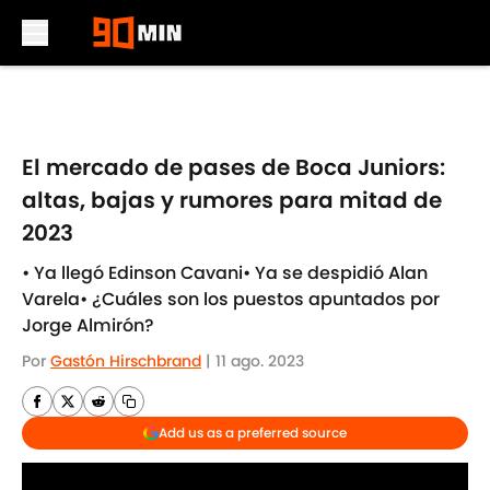
Skip to main content
El mercado de pases de Boca Juniors:
altas, bajas y rumores para mitad de
2023
• Ya llegó Edinson Cavani• Ya se despidió Alan
Varela• ¿Cuáles son los puestos apuntados por
Jorge Almirón?
Por
Gastón Hirschbrand
|
11 ago. 2023
Add us as a preferred source