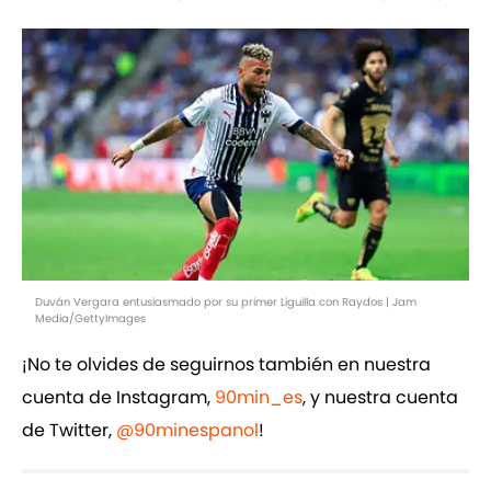
Duván Vergara entusiasmado por su primer Liguilla con Raydos | Jam
Media/GettyImages
¡No te olvides de seguirnos también en nuestra
cuenta de Instagram,
90min_es
, y nuestra cuenta
de Twitter,
@90minespanol
!