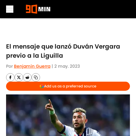
Skip to main content
El mensaje que lanzó Duván Vergara
previo a la Liguilla
Por
Benjamín Guerra
|
2 may. 2023
Add us as a preferred source