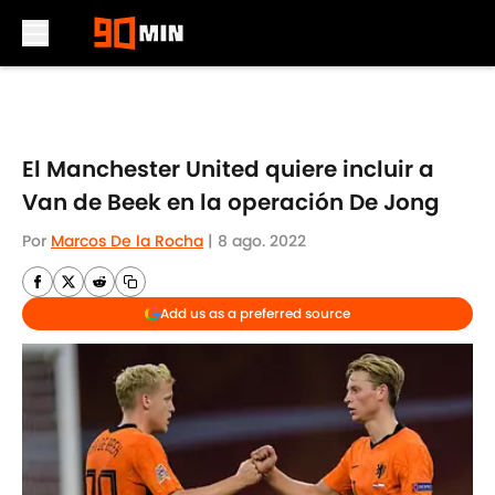
Skip to main content
El Manchester United quiere incluir a
Van de Beek en la operación De Jong
Por
Marcos De la Rocha
|
8 ago. 2022
Add us as a preferred source